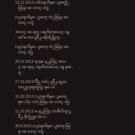
13.11.2012 (၁၆)ၾကိမ္ေျမာက္ဘံု
ဆြမ္းေလာင္းလွဴ
(၁၇)ၾကိမ္ေျမာက္ ဘံုဆြမ္းေ
လာင္းလွဴ
အလင္းေရာင္ ပရဟိတအသင္းမွ
မႏၱေလးျမိဳ႕ မစိုးရိမ္တိုက္...
(၁၉)ၾကိမ္ေျမာက္ ဘံုဆြမ္းေ
လာင္းပြဲ
28.12.2012 ရက္ေန႕တြင္ အလ
င္းေရာင္ ပရဟိတအသင္းမွ နာေ
ရ...
27.10.2012က်ိဳင္းတံုျမိဳ႕ ရပ္ေ
တာ္မူဘုရားတြင္ စုေပါ...
15.10.2012 (၁၄)ၾကိမ္ေျမာက္
စုေပါင္းဘံုဆြမ္းေလာင္းပြဲ
11.10.2012 ေန႕တြင္ တာခ်ီလိတ္ျ
မိဳ႕ ဗိုလ္ခ်ဴပ္လမ္းေပ...
30.9.2012 (၁၃)ၾကိမ္ေျမာက္ ဆြ
မ္းေလာင္းလွဴ