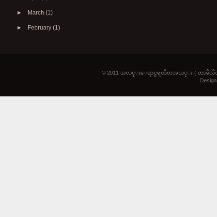
►
March
(1)
►
February
(1)
© 2011
အလင္းေရာင္ပရဟိတအသင္း ( တာခ်ီလိတ္ၿ
Design