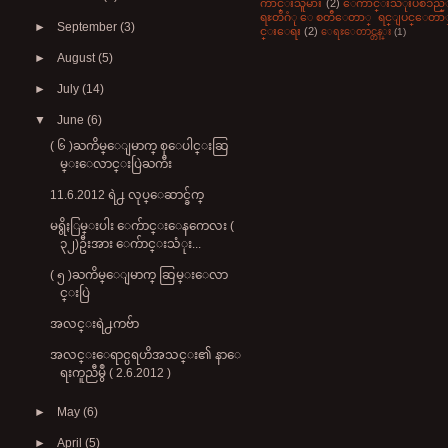
က်ာင္းသူမ်ား
(2)
ေက်ာင္းသံုးပစၥည
ရႊတိဂံု ေစတီေတာ္ ရင္ျပင္ေတာ္
►
September
(3)
င္းေရး
(2)
ေရႊေတာင္တန္း
(1)
►
August
(5)
►
July
(14)
▼
June
(6)
( ၆ )ႀကိမ္ေျမာက္ စုေပါင္းဆြ
မ္းေလာင္းပြဲႀကီး
11.6.2012 ရဲ႕ လုပ္ေဆာင္ခ်က္
မရွိႏြမ္းပါး ေက်ာင္းေနကေလး (
၃၂)ဦးအား ေက်ာင္းသံုး...
( ၅ )ႀကိမ္ေျမာက္ ဆြမ္းေလာ
င္းပြဲ
အလင္းရဲ႕ကဗ်ာ
အလင္းေရာင္ပရဟိအသင္း၏ နာေ
ရးကူညီမွဳ ( 2.6.2012 )
►
May
(6)
►
April
(5)