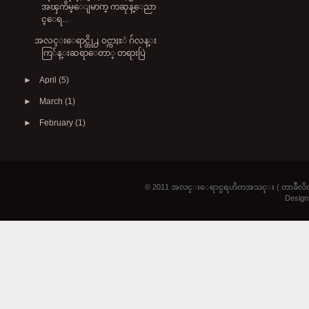
အၾကိမ္ေျမာက္ ကဆုန္ေညာ
င္ေရ...
အလင္းေရာင္တို႕ ၀င္ကာႏႊဲ ဂ်လန္း
ကြ်န္းဆရာေတာ္ တရားပြဲ
►
April
(5)
►
March
(1)
►
February
(1)
© 2011
အလင္းေရာင္ပရဟိတအသင္း ( တာခ်ီလိတ္ၿ
Design