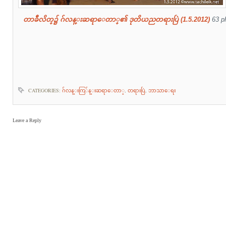
တာခ်ီလိတ္၌ ဂ်လန္းဆရာေတာ္၏ ဒုတိယညတရားပြဲ (1.5.2012)
63 p
CATEGORIES:
ဂ်လန္းကြ်န္းဆရာေတာ္
,
တရားပြဲ
,
ဘာသာေရး
Leave a Reply