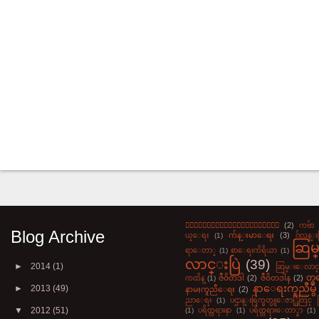
၀ါဆိုသင္ကၤန္းကပ္လွဴပြဲ
(2)
ကဗ်ာ
Blog Archive
က်န္းမာေရး
(3)
ယ္ေရး
(1)
ဂ်လန္
ဆြ
ရာေတာ္
(1)
စာေရးကိရိယာ
(1)
လာင္းပြဲ
(39)
►
2014
(1)
ဆြမ္းေလာင္းပြ
တရာ
ဇီ၀ိတဒါ
(2)
ဇီ၀ိတဒါန
(2)
ကထိန္
(1)
နာေရးကူညီမွဳ
►
2013
(49)
နာမႈကူညီေရး
(2)
ညာေရး
(1)
ပဌာန္းရြက္ဖတ္ပူေဇာ္ပြဲတြင္ ဆ
▼
2012
(51)
(1)
ပရိတ္တရားနာ
(1)
ပရိတ္တရားေတာ္နာ
(1)