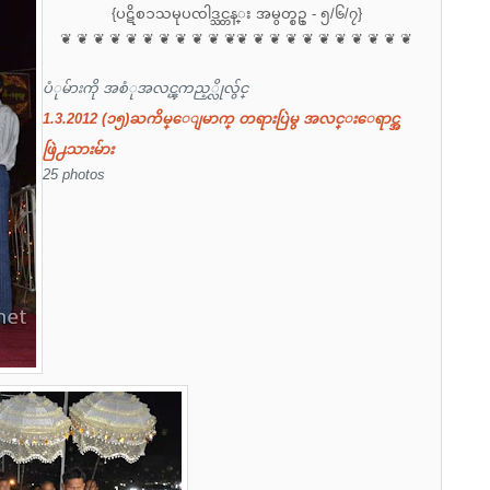
{ပဋိစၥသမုပၸါဒ္သင္တန္း အမွတ္စဥ္ - ၅/၆/၇}
❦ ❦ ❦ ❦ ❦ ❦ ❦ ❦ ❦ ❦ ❦❦ ❦ ❦ ❦ ❦ ❦ ❦ ❦ ❦ ❦ ❦
ပံုမ်ားကို အစံုအလင္ၾကည့္လိုလွ်င္
1.3.2012 (၁၅)ႀကိမ္ေျမာက္ တရားပြဲမွ အလင္းေရာင္အ
ဖြဲ႕သားမ်ား
25 photos