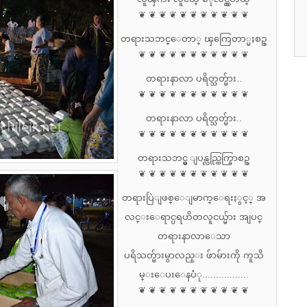
❦ ❦ ❦ ❦ ❦ ❦ ❦ ❦ ❦ ❦ ❦
တရားသဘင္ေတာ္ ၾကြေတာ္မႈစဥ္
❦ ❦ ❦ ❦ ❦ ❦ ❦ ❦ ❦ ❦ ❦
တရားနာလာ ပရိတ္သတ္မ်ား..
❦ ❦ ❦ ❦ ❦ ❦ ❦ ❦ ❦ ❦ ❦
တရားနာလာ ပရိတ္သတ္မ်ား..
❦ ❦ ❦ ❦ ❦ ❦ ❦ ❦ ❦ ❦ ❦
တရားသဘင္မွ ျပန္လည္ထြက္ခြာစဥ္
❦ ❦ ❦ ❦ ❦ ❦ ❦ ❦ ❦ ❦ ❦
တရားပြဲျဖစ္ေျမာက္ေရးႏွင့္ အ
လင္းေရာင္ပရဟိတလူငယ္မ်ား အျပင္
တရားနာလာေသာ
ပရိသတ္မ်ားမွာလည္း ဖ်ာမ်ားကို ကူသိ
မ္းေပးေနပံု...........
......
❦ ❦ ❦ ❦ ❦ ❦ ❦ ❦ ❦ ❦ ❦