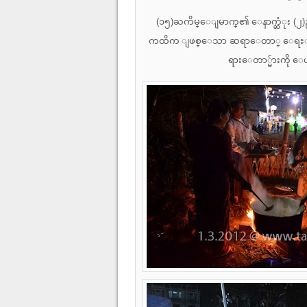
(၁၅)ႀကိမ္ေျမာက္၏ ေနာက္ဆံုး (၂)ညတ
ကထိက ျဖစ္ေသာ ဆရာေတာ္ ေရႊျပည
ရားေတာ္မ်ားကို ေဟ