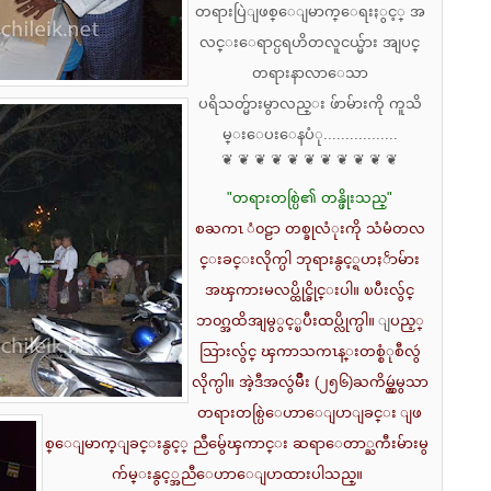
တရားပြဲျဖစ္ေျမာက္ေရးႏွင့္ အ
လင္းေရာင္ပရဟိတလူငယ္မ်ား အျပင္
တရားနာလာေသာ
ပရိသတ္မ်ားမွာလည္း ဖ်ာမ်ားကို ကူသိ
မ္းေပးေနပံု...........
......
❦ ❦ ❦ ❦ ❦ ❦ ❦ ❦ ❦ ❦ ❦
"တရားတစ္ပြဲ၏ တန္ဖိုးသည္"
စႀကၤ ံ၀ဠာ တစ္ခုလံုးကို သံမံတလ
င္းခင္းလိုက္ပါ
ဘုရားနွင့္ရဟႏၲာမ်ား
အၾကားမလပ္ထိုင္ခိုင္းပါ။
ၿပီးလွ်င္
ဘ၀ဂ္အထိအျမွွင့္ၿပီးထပ္လိုက္ပါ။
ျပည့္
သြားလွ်င္ ၾကာသကၤန္းတစ္စံုစီလွဴ
လိုက္ပါ။
အဲ့ဒီအလွဴမ်ဳိး (၂၅၆)ႀကိမ္လွဴမွသာ
တရားတစ္ပြဲေဟာေျပာျခင္း ျဖ
စ္ေျမာက္ျခင္းနွင့္ ညီမွ်ေၾကာင္း
ဆရာေတာ္ႀကီးမ်ားမွ
က်မ္းနွင့္အညီေဟာေျပာထားပါသည္။