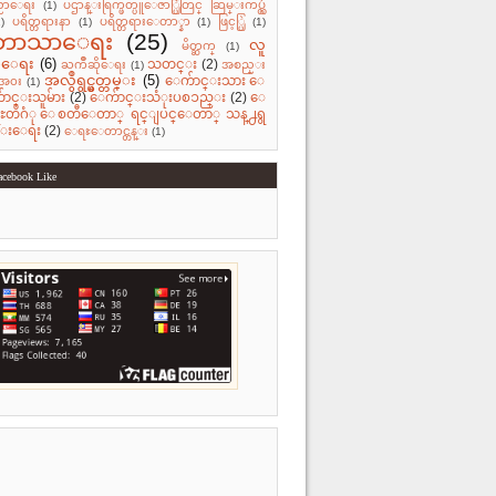
ာေရး
(1)
ပဌာန္းရြက္ဖတ္ပူေဇာ္ပြဲတြင္ ဆြမ္းကပ္လွဴ
)
ပရိတ္တရားနာ
(1)
ပရိတ္တရားေတာ္နာ
(1)
ဖြင့္ပြဲ
(1)
ဘာသာေရး
(25)
လူ
မိတ္ဆက္
(1)
ွဳေရး
(6)
သတင္း
(2)
ႀကိဳဆိုေရး
(1)
အစည္း
အလွဳရွင္မွတ္တမ္း
(5)
ေက်ာင္းသား ေ
ေ၀း
(1)
်ာင္းသူမ်ား
(2)
ေက်ာင္းသံုးပစၥည္း
(2)
ေ
ႊတိဂံု ေစတီေတာ္ ရင္ျပင္ေတာ္ သန္႕ရွ
္းေရး
(2)
ေရႊေတာင္တန္း
(1)
acebook Like